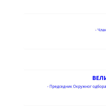
- Чла
ВЕЛ
- Председник Окружног одбора