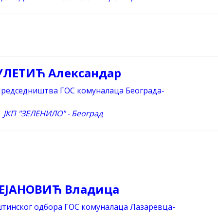
УЛЕТИЋ Александар
Председништва ГОС комуналаца Београда-
ЈКП "ЗЕЛЕНИЛО" - Београд
ЕЈАНОВИЋ Владица
штинског одбора ГОС комуналаца Лазаревца-