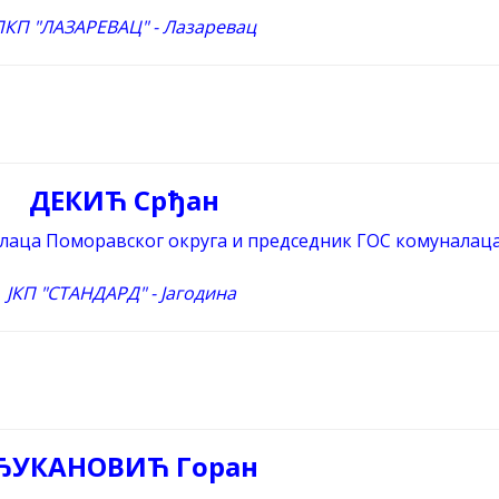
ПКП "ЛАЗАРЕВАЦ" - Лазаревац
ДЕКИЋ Срђан
лаца Поморавског округа и председник ГОС комуналаца
ЈКП "СТАНДАРД" - Јагодина
ЂУКАНОВИЋ Горан