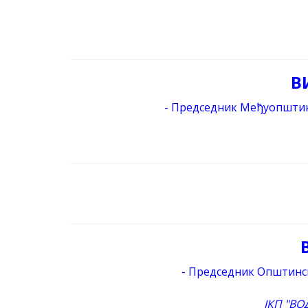
В
- Председник Међуопштин
- Председник Општинс
ЈКП "ВО