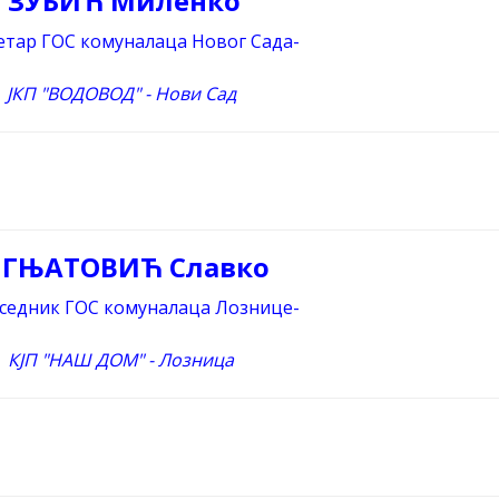
ЗУБИЋ Миленко
ретар ГОС комуналаца Новог Сада-
ЈКП "ВОДОВОД" - Нови Сад
ГЊАТОВИЋ Славко
дседник ГОС комуналаца Лознице-
КЈП "НАШ ДОМ" - Лозница