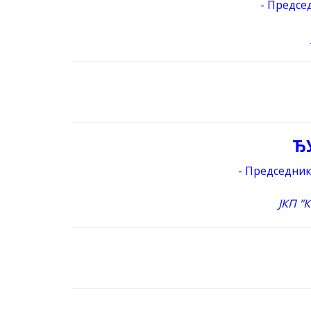
- Предсе
Ђ
- Председник
ЈКП "