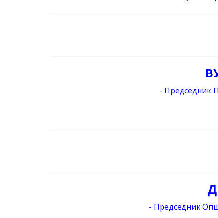
В
- Председник 
Д
- Председник Оп