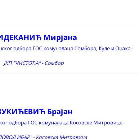
ИДЕКАНИЋ Мирјана
ског одбора ГОС комуналаца Сомбора, Куле и Оџака-
ЈКП "ЧИСТОЋА" - Сомбор
ВУКИЋЕВИЋ Брајан
ког одбора ГОС комуналаца Косовске Митровице-
ДОВОД ИБАР" - Косовска Митровица