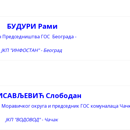
БУДУРИ Рами
н Председништва ГОС Београда -
ЈКП "ИНФОСТАН" - Београд
ИСАВЉЕВИЋ Слободан
 Моравичког округа и председник ГОС комуналаца Чач
ЈКП "ВОДОВОД" - Чачак